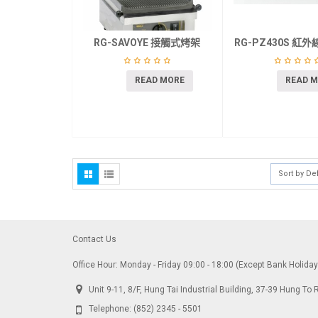
RG-SAVOYE 接觸式烤架
RG-PZ430S 紅
READ MORE
READ 
Sort by De
Contact Us
Office Hour: Monday - Friday 09:00 - 18:00 (Except Bank Holida
Unit 9-11, 8/F, Hung Tai Industrial Building, 37-39 Hung 
Telephone:
(852) 2345 - 5501