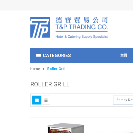
CATEGORIES
主頁
Home
Roller Grill
ROLLER GRILL
Sort by De