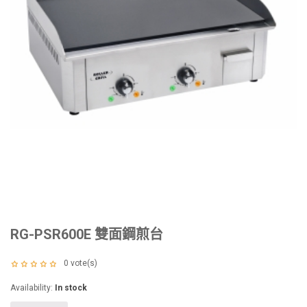
RG-PSR600E 雙面鋼煎台
0
vote(s)
Availability:
In stock