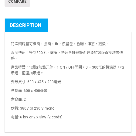
COMPARE
DESCRIPTION
特殊鋼烤盤可煮肉，臘肉，魚，漢堡包，香腸，洋蔥，煎蛋。
溫度快速上升到300℃。健康，快速烹飪與鏡面光滑的烤板直接均勻傳
熱。
產品特點：1螺旋加熱元件，1 ON / OFF開關，0 – 300℃的恆溫器，指
示燈，恆溫指示燈。
外形尺寸: 600 x 475 x 230毫米
煮食面: 600 x 400毫米
煮食面: 2
伏特: 380V or 230 V mono
電量: 6 kW or 2 x 3kW (2 cords)