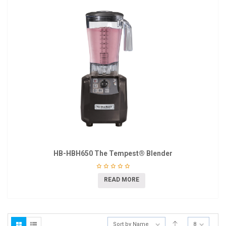
HB-HBH650 The Tempest® Blender
READ MORE
Sort by Name
8