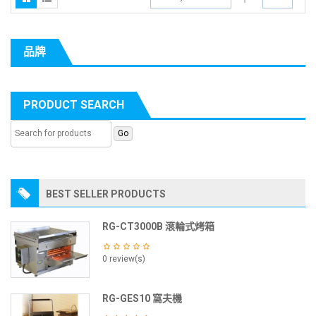
品牌
PRODUCT SEARCH
BEST SELLER PRODUCTS
RG-CT3000B 滾輪式烤箱
0 review(s)
RG-GES10 窩夫機