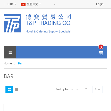
HKD
Login
繁體中文
0
IT
E
Home
Bar
M
S -
$
0
BAR
.0
0
Sort by Name
8