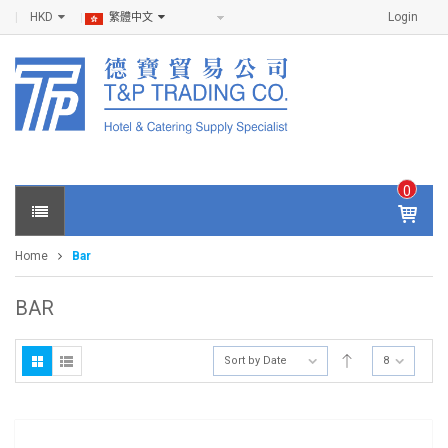
HKD
Login
繁體中文
0
IT
E
Home
Bar
M
S -
$
0
BAR
.0
0
Sort by Date
8