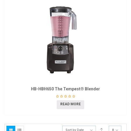
HB-HBH650 The Tempest® Blender
READ MORE
Sort by Date
8