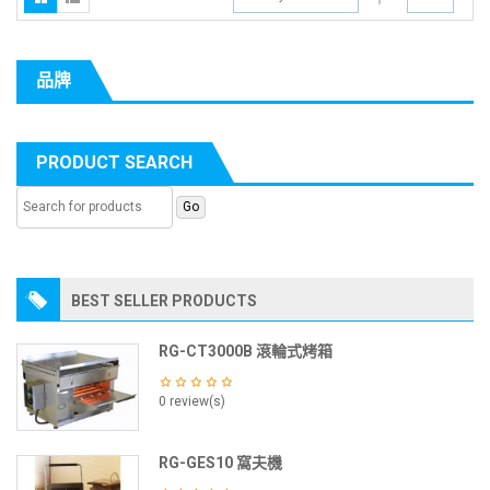
品牌
PRODUCT SEARCH
BEST SELLER PRODUCTS
RG-CT3000B 滾輪式烤箱
0 review(s)
RG-GES10 窩夫機