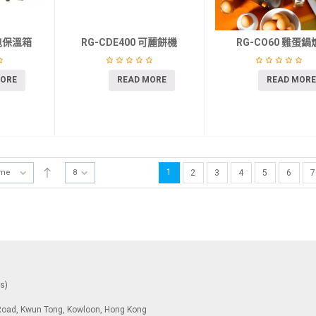
狗包保溫箱
RG-CDE400 可麗餅機
RG-CO60 雞蛋鍋
MORE
READ MORE
READ MORE
1
ame
8
2
3
4
5
6
7
ys)
To Road, Kwun Tong, Kowloon, Hong Kong