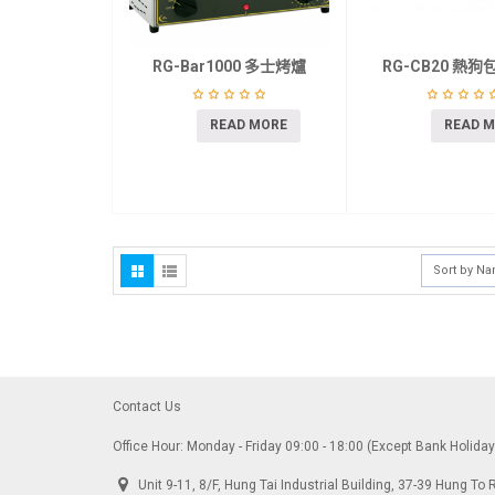
RG-Bar1000 多士烤爐
RG-CB20 熱
READ MORE
READ 
Sort by N
Contact Us
Office Hour: Monday - Friday 09:00 - 18:00 (Except Bank Holida
Unit 9-11, 8/F, Hung Tai Industrial Building, 37-39 Hung 