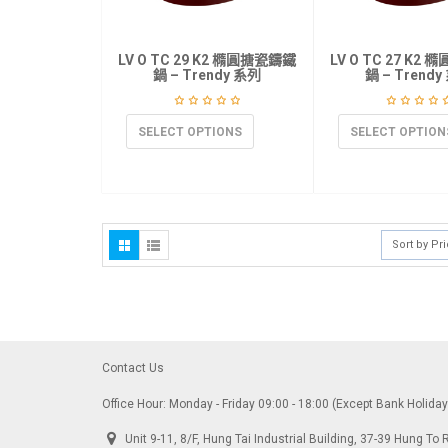
LV O TC 29 K2 橢圓搪瓷鑄鐵
LV O TC 27 K2
鍋 – Trendy 系列
鍋 – Trend
SELECT OPTIONS
SELECT OPTION
Sort by Pr
Contact Us
Office Hour: Monday - Friday 09:00 - 18:00 (Except Bank Holida
Unit 9-11, 8/F, Hung Tai Industrial Building, 37-39 Hung 