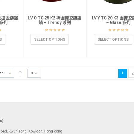
 橢圓搪瓷鑄鐵
LV O TC 25 K2 橢圓搪瓷鑄鐵
LV Y TC 20 K3 圓搪
y 系列
鍋 – Trendy 系列
– Glaze 系列
S
SELECT OPTIONS
SELECT OPTIONS
1
ice
8
2
ys)
To Road, Kwun Tong, Kowloon, Hong Kong