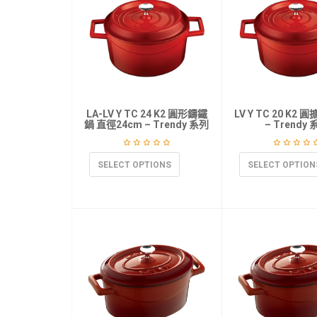
LA-LV Y TC 24 K2 圓形鑄鐵
LV Y TC 20 K2
鍋 直徑24cm – Trendy 系列
– Trendy
SELECT OPTIONS
SELECT OPTION