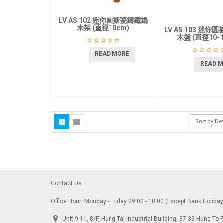
LV AS 102 迷你圓搪瓷鑄鐵鍋
木架 (直徑10cm)
LV AS 103 迷
木盤 (直徑10-1
READ MORE
READ 
Sort by De
Contact Us
Office Hour: Monday - Friday 09:00 - 18:00 (Except Bank Holida
Unit 9-11, 8/F, Hung Tai Industrial Building, 37-39 Hung 