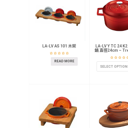
LA-LV AS 101 木架
LA-LV Y TC 24 
鍋 直徑24cm – Tr
READ MORE
SELECT OPTION