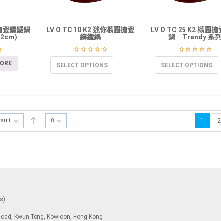
你圓搪瓷鑄鐵鍋
LV O TC 10 K2 迷你橢圓搪瓷
LV O TC 25 K2 橢
2cm)
鑄鐵鍋
鍋 – Trendy 系
MORE
SELECT OPTIONS
SELECT OPTIONS
1
fault
8
2
ys)
To Road, Kwun Tong, Kowloon, Hong Kong