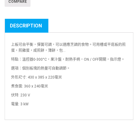
COMPARE
DESCRIPTION
上板可自平衡，彈簧可調，可以適應烹調的食物。可用槽或平底板的煎
蛋，煎雞蛋，咸煎餅，薄餅，包…
特點：溫控器0-300°C，果汁盤，耐熱手柄，ON / OFF開關，指示燈。
選項：個別板塊的熱量可自動調節。
外形尺寸: 430 x 385 x 220毫米
煮食面: 360 x 240毫米
伏特: 230 V
電量: 3 kW