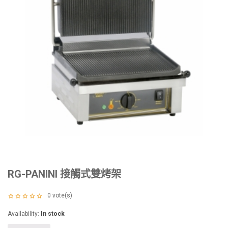
RG-PANINI 接觸式雙烤架
0
vote(s)
Availability:
In stock