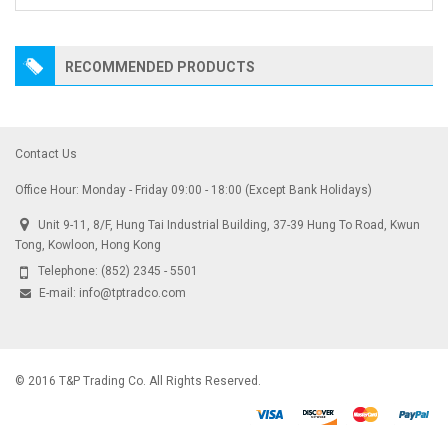
RECOMMENDED PRODUCTS
Contact Us
Office Hour: Monday - Friday 09:00 - 18:00 (Except Bank Holidays)
Unit 9-11, 8/F, Hung Tai Industrial Building, 37-39 Hung To Road, Kwun
Tong, Kowloon, Hong Kong
Telephone:
(852) 2345 - 5501
E-mail:
info@tptradco.com
© 2016 T&P Trading Co. All Rights Reserved.