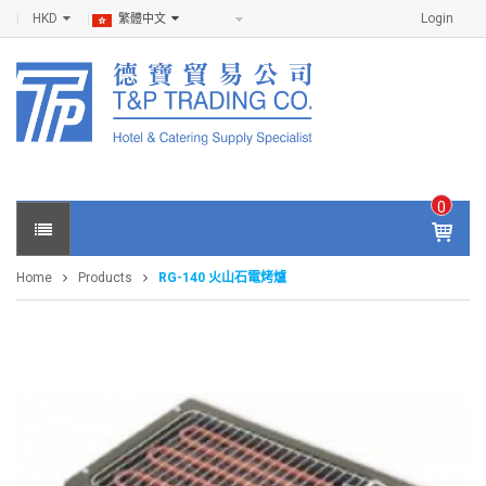
HKD
Login
繁體中文
0
IT
E
Home
Products
RG-140 火山石電烤爐
M
S -
$
0
.0
0