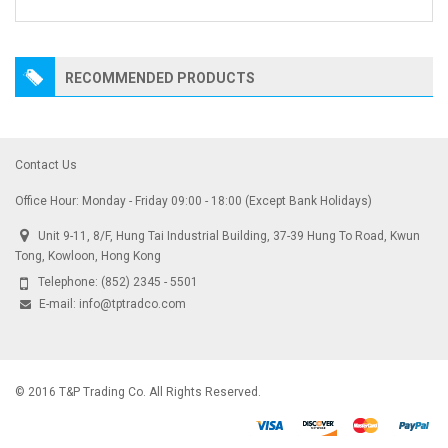
RECOMMENDED PRODUCTS
Contact Us
Office Hour: Monday - Friday 09:00 - 18:00 (Except Bank Holidays)
Unit 9-11, 8/F, Hung Tai Industrial Building, 37-39 Hung To Road, Kwun
Tong, Kowloon, Hong Kong
Telephone:
(852) 2345 - 5501
E-mail:
info@tptradco.com
© 2016 T&P Trading Co. All Rights Reserved.