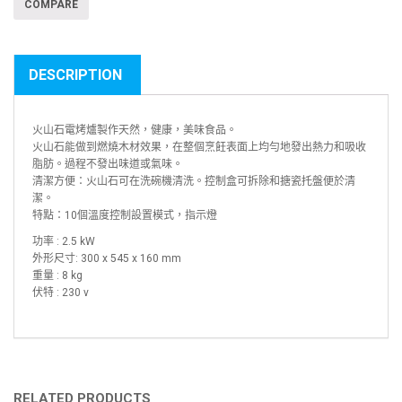
COMPARE
DESCRIPTION
火山石電烤爐製作天然，健康，美味食品。
火山石能做到燃燒木材效果，在整個烹飪表面上均勻地發出熱力和吸收
脂肪。過程不發出味道或氣味。
清潔方便：火山石可在洗碗機清洗。控制盒可拆除和搪瓷托盤便於清
潔。
特點：10個溫度控制設置模式，指示燈
功率 : 2.5 kW
外形尺寸: 300 x 545 x 160 mm
重量 : 8 kg
伏特 : 230 v
RELATED PRODUCTS