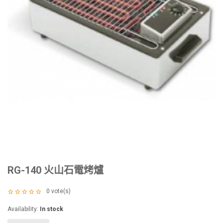
RG-140 火山石電烤爐
0
vote(s)
Availability:
In stock