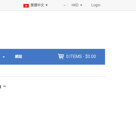
HKD
Login
繁體中文
0
ITEMS -
$
0.00
網誌
 –