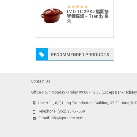
LV O TC 29 K2 橢圓搪
瓷鑄鐵鍋 – Trendy 系
列
RECOMMENDED PRODUCTS
Contact Us
Office Hour: Monday - Friday 09:00 - 18:00 (Except Bank Holida
Unit 9-11, 8/F, Hung Tai Industrial Building, 37-39 Hung 
Telephone:
(852) 2345 - 5501
E-mail:
info@tptradco.com