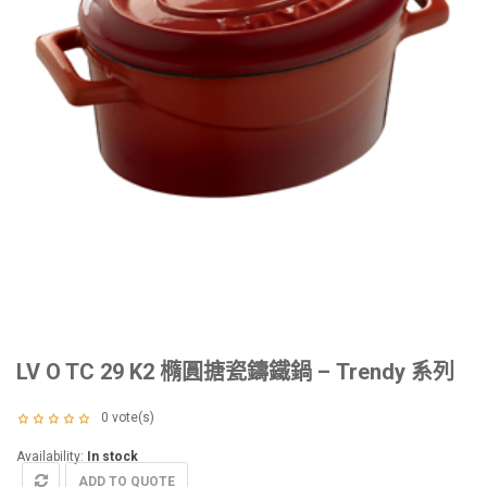
LV O TC 29 K2 橢圓搪瓷鑄鐵鍋 – Trendy 系列
0
vote(s)
Availability:
In stock
ADD TO QUOTE