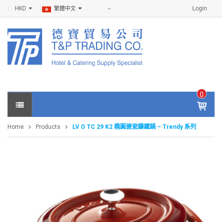
HKD
Login
繁體中文
0
IT
E
Home
Products
LV O TC 29 K2 橢圓搪瓷鑄鐵鍋 – Trendy 系列
M
S -
$
0
.0
0