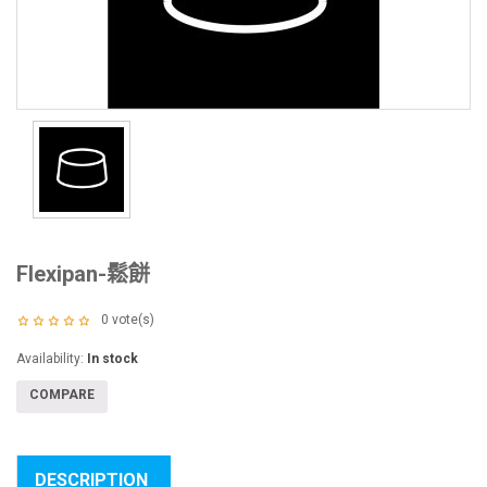
Flexipan-鬆餅
0
vote(s)
Availability:
In stock
COMPARE
DESCRIPTION