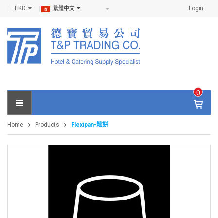
HKD
Login
繁體中文
0
IT
E
Home
Products
Flexipan-鬆餅
M
S -
$
0
.0
0