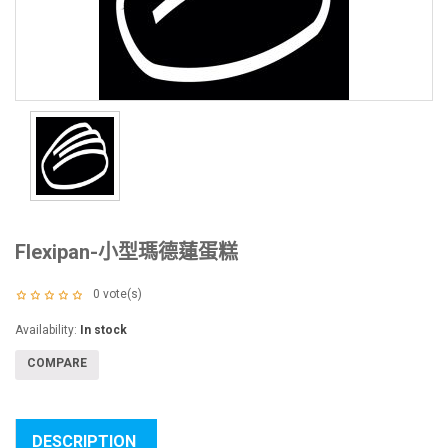
Flexipan-小型瑪德蓮蛋糕
0
vote(s)
Availability:
In stock
COMPARE
DESCRIPTION