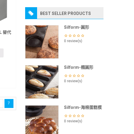
BEST SELLER PRODUCTS
Silform-圓形
L 替代
0 review(s)
Silform-橢圓形
0 review(s)
7
Silform-海棉蛋糕模
0 review(s)