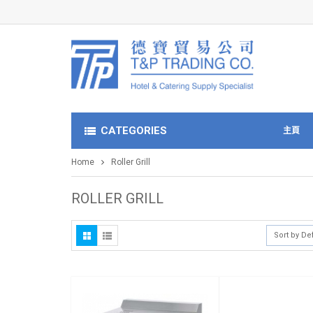
CATEGORIES
主頁
Home
Roller Grill
ROLLER GRILL
Sort by De