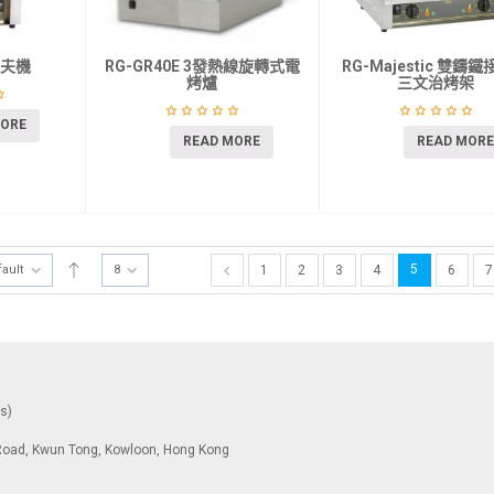
窩夫機
RG-GR40E 3發熱線旋轉式電
RG-Majestic 雙鑄
烤爐
三文治烤架
MORE
READ MORE
READ MORE
5
fault
8
1
2
3
4
6
7
ys)
To Road, Kwun Tong, Kowloon, Hong Kong