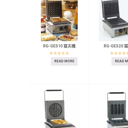
RG-GES10 窩夫機
RG-GES20 
READ MORE
READ 