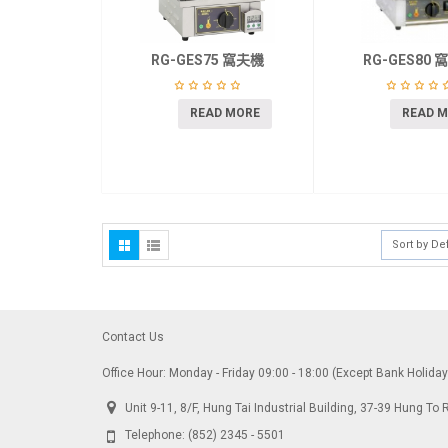
RG-GES75 窩夫機
RG-GES80 
READ MORE
READ 
Sort by De
Contact Us
Office Hour: Monday - Friday 09:00 - 18:00 (Except Bank Holida
Unit 9-11, 8/F, Hung Tai Industrial Building, 37-39 Hung 
Telephone:
(852) 2345 - 5501