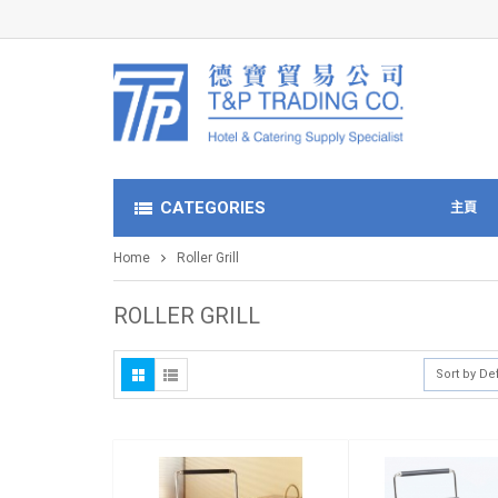
CATEGORIES
主頁
Home
Roller Grill
ROLLER GRILL
Sort by De